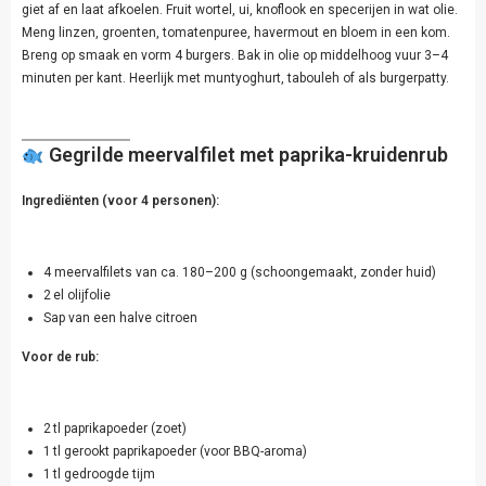
giet af en laat afkoelen. Fruit wortel, ui, knoflook en specerijen in wat olie.
Meng linzen, groenten, tomatenpuree, havermout en bloem in een kom.
Breng op smaak en vorm 4 burgers. Bak in olie op middelhoog vuur 3–4
minuten per kant. Heerlijk met muntyoghurt, tabouleh of als burgerpatty.
Gegrilde meervalfilet met paprika-kruidenrub
Ingrediënten (voor 4 personen):
4 meervalfilets van ca. 180–200 g (schoongemaakt, zonder huid)
2 el olijfolie
Sap van een halve citroen
Voor de rub:
2 tl paprikapoeder (zoet)
1 tl gerookt paprikapoeder (voor BBQ-aroma)
1 tl gedroogde tijm