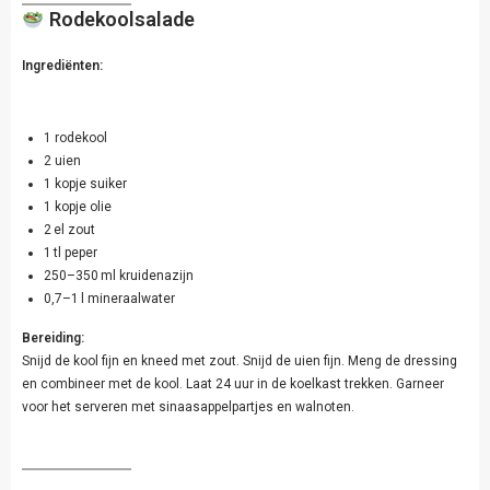
Rodekoolsalade
Ingrediënten:
1 rodekool
2 uien
1 kopje suiker
1 kopje olie
2 el zout
1 tl peper
250–350 ml kruidenazijn
0,7–1 l mineraalwater
Bereiding:
Snijd de kool fijn en kneed met zout. Snijd de uien fijn. Meng de dressing
en combineer met de kool. Laat 24 uur in de koelkast trekken. Garneer
voor het serveren met sinaasappelpartjes en walnoten.