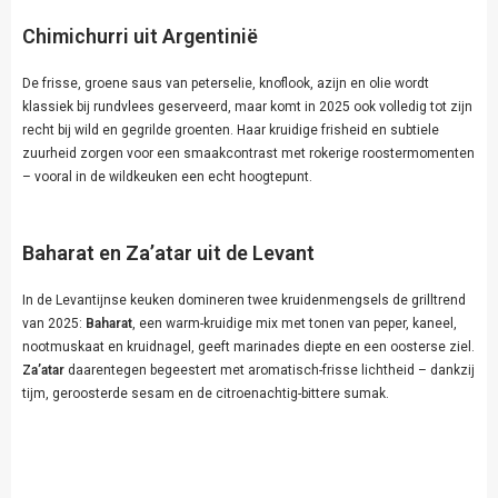
Chimichurri uit Argentinië
De frisse, groene saus van peterselie, knoflook, azijn en olie wordt
klassiek bij rundvlees geserveerd, maar komt in 2025 ook volledig tot zijn
recht bij wild en gegrilde groenten. Haar kruidige frisheid en subtiele
zuurheid zorgen voor een smaakcontrast met rokerige roostermomenten
– vooral in de wildkeuken een echt hoogtepunt.
Baharat en Za’atar uit de Levant
In de Levantijnse keuken domineren twee kruidenmengsels de grilltrend
van 2025:
Baharat
, een warm-kruidige mix met tonen van peper, kaneel,
nootmuskaat en kruidnagel, geeft marinades diepte en een oosterse ziel.
Za’atar
daarentegen begeestert met aromatisch-frisse lichtheid – dankzij
tijm, geroosterde sesam en de citroenachtig-bittere sumak.