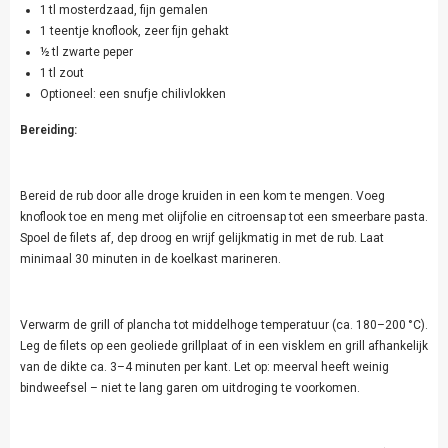
1 tl mosterdzaad, fijn gemalen
1 teentje knoflook, zeer fijn gehakt
½ tl zwarte peper
1 tl zout
Optioneel: een snufje chilivlokken
Bereiding:
Bereid de rub door alle droge kruiden in een kom te mengen. Voeg
knoflook toe en meng met olijfolie en citroensap tot een smeerbare pasta.
Spoel de filets af, dep droog en wrijf gelijkmatig in met de rub. Laat
minimaal 30 minuten in de koelkast marineren.
Verwarm de grill of plancha tot middelhoge temperatuur (ca. 180–200 °C).
Leg de filets op een geoliede grillplaat of in een visklem en grill afhankelijk
van de dikte ca. 3–4 minuten per kant. Let op: meerval heeft weinig
bindweefsel – niet te lang garen om uitdroging te voorkomen.