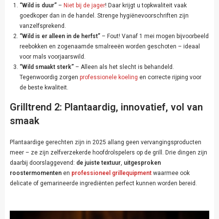
“Wild is duur”
–
Niet bij de jager
! Daar krijgt u topkwaliteit vaak
goedkoper dan in de handel. Strenge hygiënevoorschriften zijn
vanzelfsprekend.
“Wild is er alleen in de herfst”
– Fout! Vanaf 1 mei mogen bijvoorbeeld
reebokken en zogenaamde smalreeën worden geschoten – ideaal
voor mals voorjaarswild.
“Wild smaakt sterk”
– Alleen als het slecht is behandeld.
Tegenwoordig zorgen
professionele koeling
en correcte rijping voor
de beste kwaliteit.
Grilltrend 2: Plantaardig, innovatief, vol van
smaak
Plantaardige gerechten zijn in 2025 allang geen vervangingsproducten
meer – ze zijn zelfverzekerde hoofdrolspelers op de grill. Drie dingen zijn
daarbij doorslaggevend:
de juiste textuur
,
uitgesproken
roostermomenten
en
professioneel grillequipment
waarmee ook
delicate of gemarineerde ingrediënten perfect kunnen worden bereid.