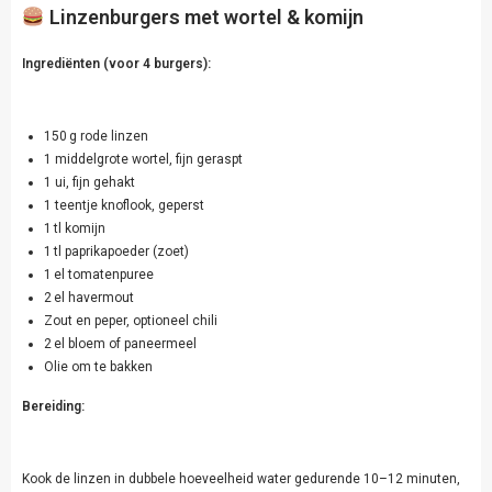
Linzenburgers met wortel & komijn
Ingrediënten (voor 4 burgers):
150 g rode linzen
1 middelgrote wortel, fijn geraspt
1 ui, fijn gehakt
1 teentje knoflook, geperst
1 tl komijn
1 tl paprikapoeder (zoet)
1 el tomatenpuree
2 el havermout
Zout en peper, optioneel chili
2 el bloem of paneermeel
Olie om te bakken
Bereiding:
Kook de linzen in dubbele hoeveelheid water gedurende 10–12 minuten,