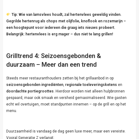
Tip: Wie van lamsvlees houdt, zal hertenvlees geweldig vinden.
Gegrilde hertenrug als chops met olijfolie, knoflook en rozemarijn –
een hoogtepunt voor iedereen die graag iets nieuws probeert.
Belangrijk: hertenvlees is erg mager – dus niet te lang grillen!
Grilltrend 4: Seizoensgebonden &
duurzaam
– Meer dan een trend
Steeds meer restauranthouders zetten bij het grillaanbod in op
seizoensgebonden ingrediënten
,
regionale toeleveringsketens
en
doordachte portiegroottes
. Hierdoor worden niet alleen hulpbronnen
gespaard, maar ook smaak en versheid gemaximaliseerd. Wie gasten
echt wil overtuigen, moet standpunten innemen – op de grill en op het
menu.
Duurzaamheid is vandaag de dag geen luxe meer, maar een vereiste.
Vooral Generatie Z verlangt: