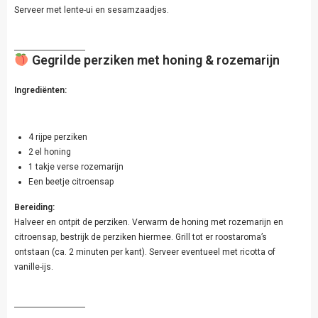
Serveer met lente-ui en sesamzaadjes.
Gegrilde perziken met honing & rozemarijn
Ingrediënten:
4 rijpe perziken
2 el honing
1 takje verse rozemarijn
Een beetje citroensap
Bereiding:
Halveer en ontpit de perziken. Verwarm de honing met rozemarijn en
citroensap, bestrijk de perziken hiermee. Grill tot er roostaroma’s
ontstaan (ca. 2 minuten per kant). Serveer eventueel met ricotta of
vanille-ijs.