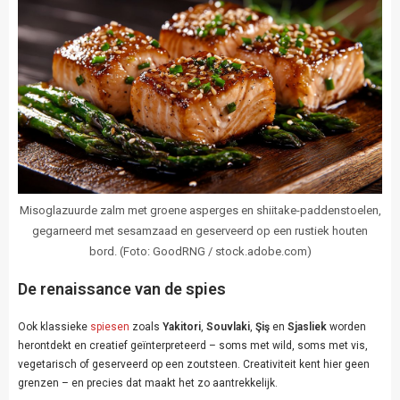
Misoglazuurde zalm met groene asperges en shiitake-paddenstoelen,
gegarneerd met sesamzaad en geserveerd op een rustiek houten
bord. (Foto: GoodRNG / stock.adobe.com)
De renaissance van de spies
Ook klassieke
spiesen
zoals
Yakitori
,
Souvlaki
,
Şiş
en
Sjasliek
worden
herontdekt en creatief geïnterpreteerd – soms met wild, soms met vis,
vegetarisch of geserveerd op een zoutsteen. Creativiteit kent hier geen
grenzen – en precies dat maakt het zo aantrekkelijk.