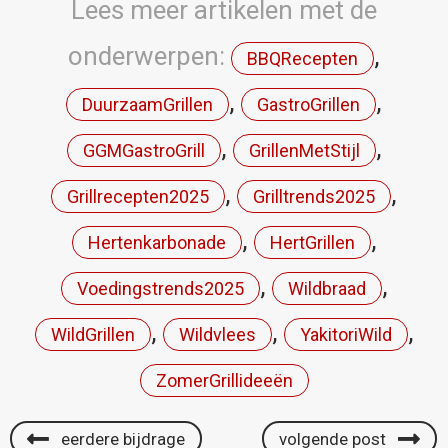
Lees meer artikelen met de
onderwerpen:
,
BBQRecepten
,
,
DuurzaamGrillen
GastroGrillen
,
,
GGMGastroGrill
GrillenMetStijl
,
,
Grillrecepten2025
Grilltrends2025
,
,
Hertenkarbonade
HertGrillen
,
,
Voedingstrends2025
Wildbraad
,
,
,
WildGrillen
Wildvlees
YakitoriWild
ZomerGrillideeën
eerdere bijdrage
volgende post