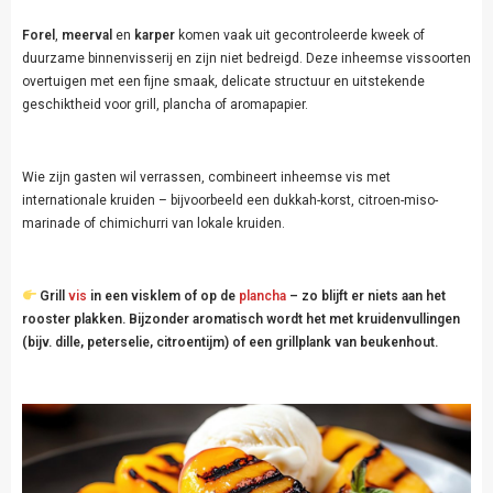
Forel
,
meerval
en
karper
komen vaak uit gecontroleerde kweek of
duurzame binnenvisserij en zijn niet bedreigd. Deze inheemse vissoorten
overtuigen met een fijne smaak, delicate structuur en uitstekende
geschiktheid voor grill, plancha of aromapapier.
Wie zijn gasten wil verrassen, combineert inheemse vis met
internationale kruiden – bijvoorbeeld een dukkah-korst, citroen-miso-
marinade of chimichurri van lokale kruiden.
Grill
vis
in een visklem of op de
plancha
– zo blijft er niets aan het
rooster plakken. Bijzonder aromatisch wordt het met kruidenvullingen
(bijv. dille, peterselie, citroentijm) of een grillplank van beukenhout.