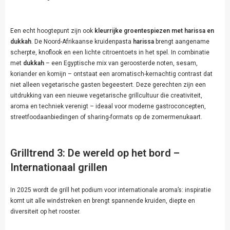
Een echt hoogtepunt zijn ook
kleurrijke groentespiezen met harissa en
dukkah
. De Noord-Afrikaanse kruidenpasta
harissa
brengt aangename
scherpte, knoflook en een lichte citroentoets in het spel. In combinatie
met
dukkah
– een Egyptische mix van geroosterde noten, sesam,
koriander en komijn – ontstaat een aromatisch-kernachtig contrast dat
niet alleen vegetarische gasten begeestert. Deze gerechten zijn een
uitdrukking van een nieuwe vegetarische grillcultuur die creativiteit,
aroma en techniek verenigt – ideaal voor moderne gastroconcepten,
streetfoodaanbiedingen of sharing-formats op de zomermenukaart.
Grilltrend 3: De wereld op het bord –
Internationaal grillen
In 2025 wordt de grill het podium voor internationale aroma’s: inspiratie
komt uit alle windstreken en brengt spannende kruiden, diepte en
diversiteit op het rooster.