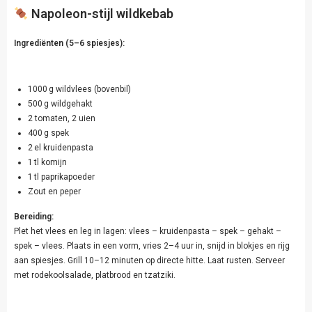
Napoleon-stijl wildkebab
Ingrediënten (5–6 spiesjes):
1000 g wildvlees (bovenbil)
500 g wildgehakt
2 tomaten, 2 uien
400 g spek
2 el kruidenpasta
1 tl komijn
1 tl paprikapoeder
Zout en peper
Bereiding:
Plet het vlees en leg in lagen: vlees – kruidenpasta – spek – gehakt –
spek – vlees. Plaats in een vorm, vries 2–4 uur in, snijd in blokjes en rijg
aan spiesjes. Grill 10–12 minuten op directe hitte. Laat rusten. Serveer
met rodekoolsalade, platbrood en tzatziki.