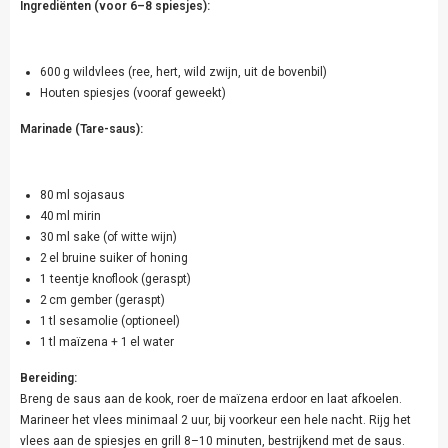
Ingrediënten (voor 6–8 spiesjes):
600 g wildvlees (ree, hert, wild zwijn, uit de bovenbil)
Houten spiesjes (vooraf geweekt)
Marinade (Tare-saus):
80 ml sojasaus
40 ml mirin
30 ml sake (of witte wijn)
2 el bruine suiker of honing
1 teentje knoflook (geraspt)
2 cm gember (geraspt)
1 tl sesamolie (optioneel)
1 tl maïzena + 1 el water
Bereiding:
Breng de saus aan de kook, roer de maïzena erdoor en laat afkoelen.
Marineer het vlees minimaal 2 uur, bij voorkeur een hele nacht. Rijg het
vlees aan de spiesjes en grill 8–10 minuten, bestrijkend met de saus.