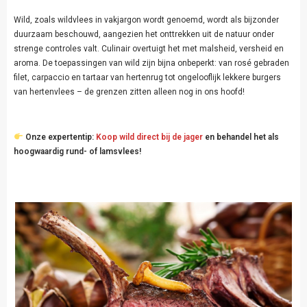
Wild, zoals wildvlees in vakjargon wordt genoemd, wordt als bijzonder
duurzaam beschouwd, aangezien het onttrekken uit de natuur onder
strenge controles valt. Culinair overtuigt het met malsheid, versheid en
aroma. De toepassingen van wild zijn bijna onbeperkt: van rosé gebraden
filet, carpaccio en tartaar van hertenrug tot ongelooflijk lekkere burgers
van hertenvlees – de grenzen zitten alleen nog in ons hoofd!
Onze expertentip:
Koop wild direct bij de jager
en behandel het als
hoogwaardig rund- of lamsvlees!