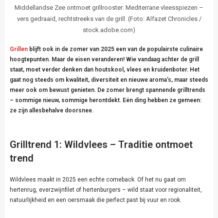
Middellandse Zee ontmoet grillrooster: Mediterrane vleesspiezen –
vers gedraaid, rechtstreeks van de grill. (Foto: Alfazet Chronicles /
stock.adobe.com)
Grillen
blijft ook in de zomer van 2025 een van de populairste culinaire
hoogtepunten. Maar de eisen veranderen! Wie vandaag achter de grill
staat, moet verder denken dan houtskool, vlees en kruidenboter. Het
gaat nog steeds om kwaliteit, diversiteit en nieuwe aroma’s, maar steeds
meer ook om bewust genieten. De zomer brengt spannende grilltrends
– sommige nieuw, sommige herontdekt. Eén ding hebben ze gemeen:
ze zijn allesbehalve doorsnee.
Grilltrend 1: Wildvlees – Traditie ontmoet
trend
Wildvlees maakt in 2025 een echte comeback. Of het nu gaat om
hertenrug, everzwijnfilet of hertenburgers – wild staat voor regionaliteit,
natuurlijkheid en een oersmaak die perfect past bij vuur en rook.