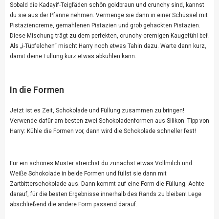
Sobald die Kadayif-Teigfäden schön goldbraun und crunchy sind, kannst
du sie aus der Pfanne nehmen. Vermenge sie dann in einer Schüssel mit
Pistaziencreme, gemahlenen Pistazien und grob gehackten Pistazien.
Diese Mischung trägt zu dem perfekten, crunchy-cremigen Kaugefühl bei!
Als „i-Tüpfelchen“ mischt Harry noch etwas Tahin dazu. Warte dann kurz,
damit deine Füllung kurz etwas abkühlen kann.
In die Formen
Jetzt ist es Zeit, Schokolade und Füllung zusammen zu bringen!
Verwende dafür am besten zwei Schokoladenformen aus Silikon. Tipp von
Harry: Kühle die Formen vor, dann wird die Schokolade schneller fest!
Für ein schönes Muster streichst du zunächst etwas Vollmilch und
Weiße Schokolade in beide Formen und füllst sie dann mit
Zartbitterschokolade aus. Dann kommt auf eine Form die Füllung. Achte
darauf, für die besten Ergebnisse innerhalb des Rands zu bleiben! Lege
abschließend die andere Form passend darauf.