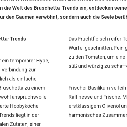
 in die Welt des Bruschetta-Trends ein, entdecken sein
 nur den Gaumen verwöhnt, sondern auch die Seele berü
etta-Trends
Das Fruchtfleisch reifer T
Würfel geschnitten. Fein 
zu den Tomaten, um ein
r ein temporärer Hype,
süß und würzig zu schaff
e Verbindung zur
lich als einfache
 Bruschetta zu einem
Frischer Basilikum verlei
owohl anspruchsvolle
Raffinesse und Frische. 
ierte Hobbyköche
erstklassigem Olivenöl un
rends liegt in der
harmonisches Zusammens
len Zutaten, einer