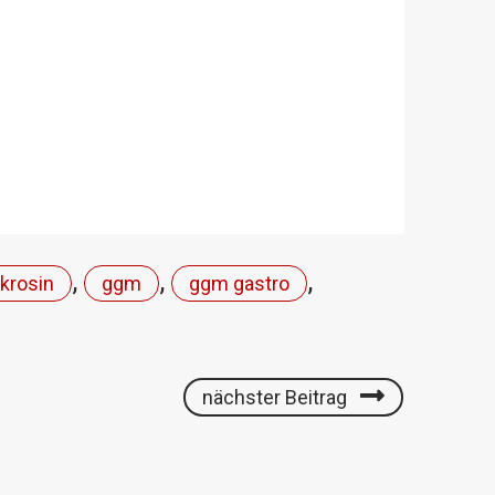
,
,
,
nkrosin
ggm
ggm gastro
nächster Beitrag