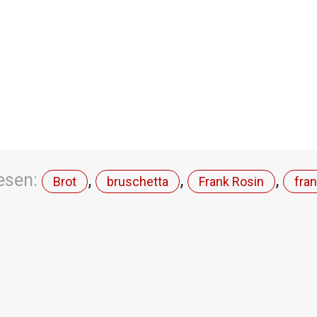
lesen:
,
,
,
Brot
bruschetta
Frank Rosin
fra