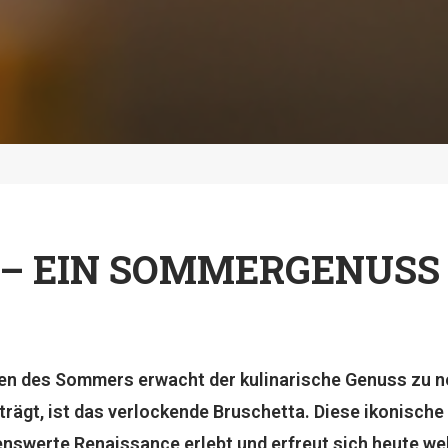
– EIN SOMMERGENUSS 
n des Sommers erwacht der kulinarische Genuss zu ne
 trägt, ist das verlockende Bruschetta. Diese ikonische 
nswerte Renaissance erlebt und erfreut sich heute welt