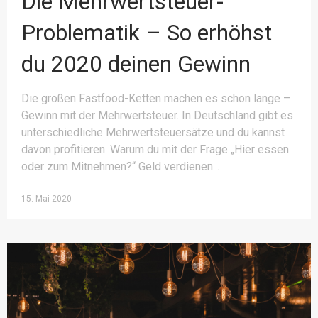
Die Mehrwertsteuer-
Problematik – So erhöhst
du 2020 deinen Gewinn
Die großen Fastfood-Ketten machen es schon lange –
Gewinn mit der Mehrwertsteuer. In Deutschland gibt es
unterschiedliche Mehrwertsteuersätze und du kannst
davon profitieren. Warum du mit der Frage „Hier essen
oder zum Mitnehmen?“ Geld verdienen
15. Mai 2020