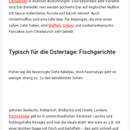
Eierspeisen
in diversen Ausführungen. Eine besonders edle Variante
sind Eier Benedikt. Hier werden pochierte Eier auf englischen Muffins
mit Sauce Hollandaise, Rucola und Bacon serviert. Auch
Omlettmuffins sind eine tolle Idee. Für diejenigen, die eher einen
süßen Zahn haben, sind
Waffeln
,
Crêpes
und nordamerikanische
Pancakes zum Osterbrunch sehr beliebt.
Typisch für die Ostertage: Fischgerichte
Früher war die bevorzugte Sorte Kabeljau, doch heutzutage geht es
weniger streng zu. Zu den beliebtesten Sorten
gehören Seelachs, Rotbarsch, Wildlachs und Forelle. Leckere
Fischrezepte
gibt es in unterschiedlichen Varianten. Leichte und
frühlingshafte Rezepte sind hier die ideale Wahl. Wie wäre es z.B. mit
einer leichten Suppe mit Fisch und Kartoffeln – das geht schnell und