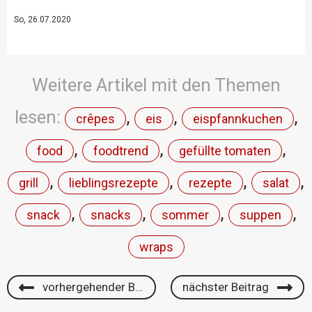
So, 26.07.2020
Weitere Artikel mit den Themen
lesen:
,
,
,
crêpes
eis
eispfannkuchen
,
,
,
food
foodtrend
gefüllte tomaten
,
,
,
,
grill
lieblingsrezepte
rezepte
salat
,
,
,
,
snack
snacks
sommer
suppen
wraps
vorhergehender Beitrag
nächster Beitrag