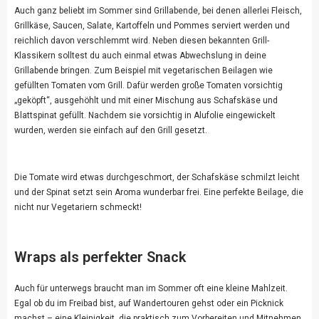
Auch ganz beliebt im Sommer sind Grillabende, bei denen allerlei Fleisch,
Grillkäse, Saucen, Salate, Kartoffeln und Pommes serviert werden und
reichlich davon verschlemmt wird. Neben diesen bekannten Grill-
Klassikern solltest du auch einmal etwas Abwechslung in deine
Grillabende bringen. Zum Beispiel mit vegetarischen Beilagen wie
gefüllten Tomaten vom Grill. Dafür werden große Tomaten vorsichtig
„geköpft“, ausgehöhlt und mit einer Mischung aus Schafskäse und
Blattspinat gefüllt. Nachdem sie vorsichtig in Alufolie eingewickelt
wurden, werden sie einfach auf den Grill gesetzt.
Die Tomate wird etwas durchgeschmort, der Schafskäse schmilzt leicht
und der Spinat setzt sein Aroma wunderbar frei. Eine perfekte Beilage, die
nicht nur Vegetariern schmeckt!
Wraps als perfekter Snack
Auch für unterwegs braucht man im Sommer oft eine kleine Mahlzeit.
Egal ob du im Freibad bist, auf Wandertouren gehst oder ein Picknick
machst – eine Kleinigkeit, die praktisch zum Vorbereiten und Mitnehmen