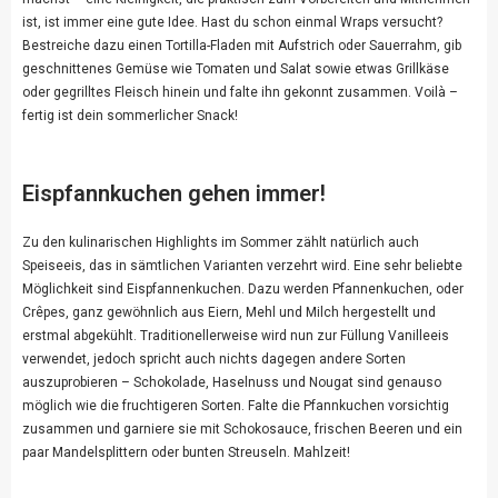
ist, ist immer eine gute Idee. Hast du schon einmal Wraps versucht?
Bestreiche dazu einen Tortilla-Fladen mit Aufstrich oder Sauerrahm, gib
geschnittenes Gemüse wie Tomaten und Salat sowie etwas Grillkäse
oder gegrilltes Fleisch hinein und falte ihn gekonnt zusammen. Voilà –
fertig ist dein sommerlicher Snack!
Eispfannkuchen gehen immer!
Zu den kulinarischen Highlights im Sommer zählt natürlich auch
Speiseeis, das in sämtlichen Varianten verzehrt wird. Eine sehr beliebte
Möglichkeit sind Eispfannenkuchen. Dazu werden Pfannenkuchen, oder
Crêpes, ganz gewöhnlich aus Eiern, Mehl und Milch hergestellt und
erstmal abgekühlt. Traditionellerweise wird nun zur Füllung Vanilleeis
verwendet, jedoch spricht auch nichts dagegen andere Sorten
auszuprobieren – Schokolade, Haselnuss und Nougat sind genauso
möglich wie die fruchtigeren Sorten. Falte die Pfannkuchen vorsichtig
zusammen und garniere sie mit Schokosauce, frischen Beeren und ein
paar Mandelsplittern oder bunten Streuseln. Mahlzeit!