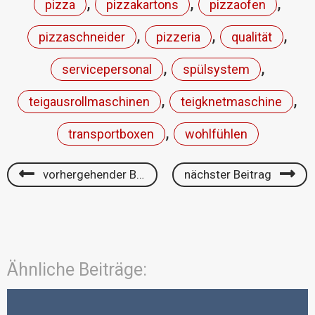
,
,
,
pizza
pizzakartons
pizzaofen
,
,
,
pizzaschneider
pizzeria
qualität
,
,
servicepersonal
spülsystem
,
,
teigausrollmaschinen
teigknetmaschine
,
transportboxen
wohlfühlen
vorhergehender Beitrag
nächster Beitrag
Ähnliche Beiträge: