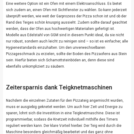
Eine weitere Option ist ein Ofen mit einem Elektroanschluss. Es bietet
sich zudem an, einen Ofen mit Sichtfenster zu wählen. So kann jederzeit
überprüft werden, wie weit der Garprozess der Pizza schon ist und ob der
Rand des Teiges schön knusprig aussieht. Zudem sollte darauf geachtet
werden, dass der Ofen aus hochwertigen Materialien gefertigt ist.
Modelle aus Edelstahl von GGM
sind in diesem Punkt ideal, da sie nicht
nur robust, sondern auch leicht zu reinigen sind – so ist es einfacher, alle
Hygienestandards einzuhalten. Um den unverwechselbaren
Pizzageschmack zu erzielen, sollte der Boden des Pizzaofens aus Stein
sein. Hierfür bieten sich Schamottsteinböden an, denn diese sind
ebenfalls unkompliziert zu säubern.
Zeitersparnis dank Teigknetmaschinen
Nachdem die einzelnen Zutaten für den Pizzateig angemischt wurden,
muss er ausgiebig geknetet werden. Um auch hier Zeit und Energie zu
sparen, lohnt sich die Investition in eine Teigknetmaschine. Diese ist
programmierbar, sodass die Knetzeit individuell mithilfe des Timers
reguliert werden kann. Der klare Vorteil hierbei: Der Teig wird durch die
Maschine besonders gleichmäßig bearbeitet und das ganz ohne