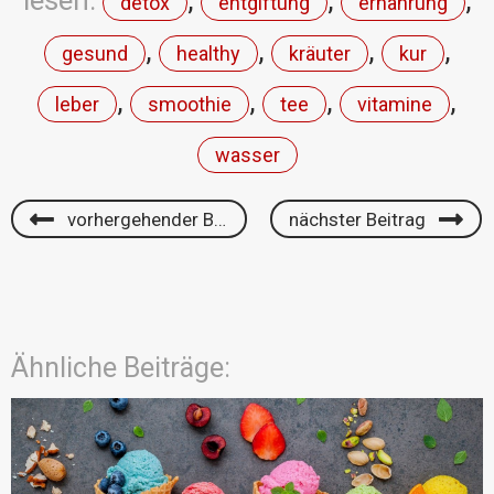
lesen:
,
,
,
detox
entgiftung
ernährung
,
,
,
,
gesund
healthy
kräuter
kur
,
,
,
,
leber
smoothie
tee
vitamine
wasser
vorhergehender Beitrag
nächster Beitrag
Ähnliche Beiträge: