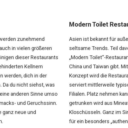
Modern Toilet Resta
ts werden zunehmend
Asien ist bekannt für auß
auch in vielen größeren
seltsame Trends. Teil dav
einigen dieser Restaurants
„Modern Toilet“-Restaurant
ehinderten Kellnern
China und Taiwan gibt. Mi
ein werden, dich in der
Konzept wird die Restaur
 Da du nicht siehst, was
serviert mittlerweile typi
 deine anderen Sinne umso
Filialen. Platz nehmen kan
macks- und Geruchssinn.
getrunken wird aus Mineatu
ne ganz neue und
Kloschüsseln. Ganz im Si
n.
für ein besonders „authen