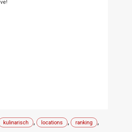
ive!
,
,
,
kulinarisch
locations
ranking