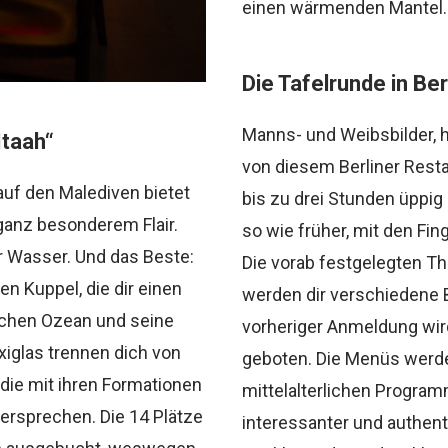
einen wärmenden Mantel.
Die Tafelrunde in Ber
Manns- und Weibsbilder, h
Itaah“
von diesem Berliner Resta
auf den Malediven bietet
bis zu drei Stunden üppig 
 ganz besonderem Flair.
so wie früher, mit den Fin
er Wasser. Und das Beste:
Die vorab festgelegten Th
en Kuppel, die dir einen
werden dir verschiedene 
schen Ozean und seine
vorheriger Anmeldung wir
xiglas trennen dich von
geboten. Die Menüs werd
 die mit ihren Formationen
mittelalterlichen Program
ersprechen. Die 14 Plätze
interessanter und authen