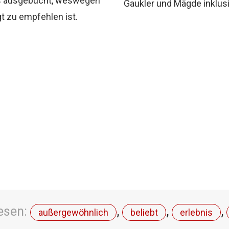
us ausgebucht, weswegen
Gaukler und Mägde inklus
t zu empfehlen ist.
lesen:
,
,
,
außergewöhnlich
beliebt
erlebnis