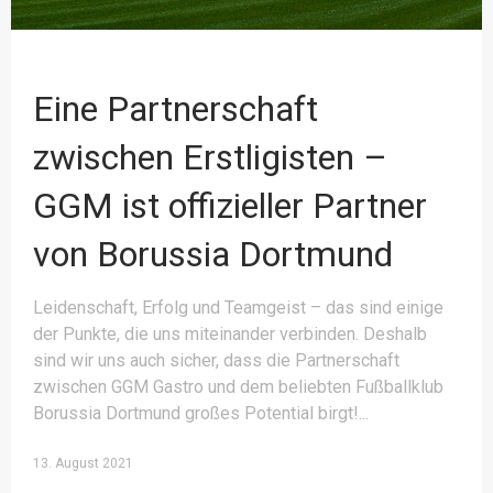
Eine Partnerschaft
zwischen Erstligisten –
GGM ist offizieller Partner
von Borussia Dortmund
Leidenschaft, Erfolg und Teamgeist – das sind einige
der Punkte, die uns miteinander verbinden. Deshalb
sind wir uns auch sicher, dass die Partnerschaft
zwischen GGM Gastro und dem beliebten Fußballklub
Borussia Dortmund großes Potential birgt!
13. August 2021