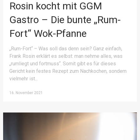
Rosin kocht mit GGM
Gastro – Die bunte „Rum-
Fort“ Wok-Pfanne
„Rum-Fort“ – Was soll das denn sein? Ganz einfach,
Frank Rosin erklärt es selbst: man nehme alles, was
„rumliegt und fortmuss“. Somit gibt es für dieses
Gericht kein festes Rezept zum Nachkochen, sondern
vielmehr ist
16. November 2021