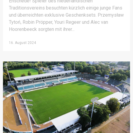
Enschede! Spieler des niederländischen
Traditionsvereins besuchten kürzlich einige junge Fans
und überreichten exklusive Geschenksets. Przemysław
Tytoń, Robin Pröpper, Youri Regeer und Alec van
Hoorenbeeck sorgten mit ihrer
16. August 2024