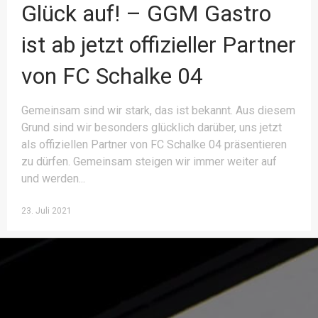
Glück auf! – GGM Gastro
ist ab jetzt offizieller Partner
von FC Schalke 04
Gemeinsam sind wir stark, das ist bekannt. Aus diesem
Grund sind wir besonders glücklich darüber, uns jetzt
als offiziellen Partner von FC Schalke 04 präsentieren
zu dürfen. Gemeinsam steigen wir immer weiter auf
und werden
23. Juli 2021