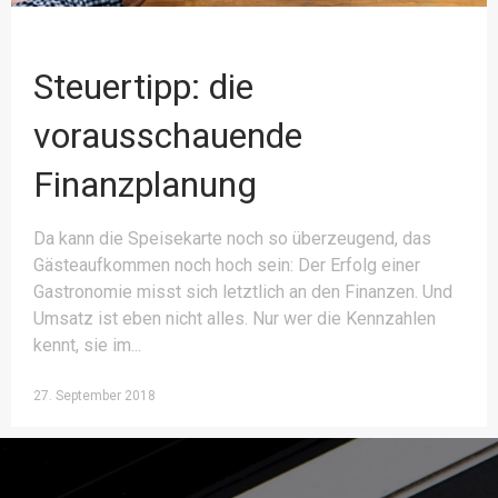
Steuertipp: die
vorausschauende
Finanzplanung
Da kann die Speisekarte noch so überzeugend, das
Gästeaufkommen noch hoch sein: Der Erfolg einer
Gastronomie misst sich letztlich an den Finanzen. Und
Umsatz ist eben nicht alles. Nur wer die Kennzahlen
kennt, sie im
27. September 2018