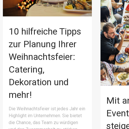
10 hilfreiche Tipps
zur Planung Ihrer
Weihnachtsfeier:
Catering,
Dekoration und
mehr!
Mit a
Die Weihnachtsfeier ist jedes Jahr ein
Event
Highlight im Unternehmen. Sie bietet
die Chance, das Team zu würdigen
steig