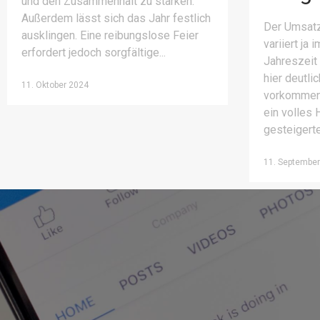
und den Zusammenhalt zu stärken.
Außerdem lässt sich das Jahr festlich
Der Umsatz
ausklingen. Eine reibungslose Feier
variiert ja
erfordert jedoch sorgfältige
Jahreszeit
hier deutl
11. Oktober 2024
vorkommen. 
ein volles 
gesteigert
11. September