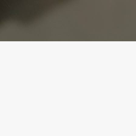
Service
Jetzt
Kontakt
arbeit mit
Onlineshop
 Artikel für
e Rezepte und
Datenschutz
 durch
Impressum
sts. Wir