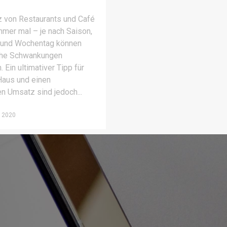
 von Restaurants und Café
 immer mal – je nach Saison,
 und Wochentag können
iche Schwankungen
Ein ultimativer Tipp für
Haus und einen
en Umsatz sind jedoch
 2020