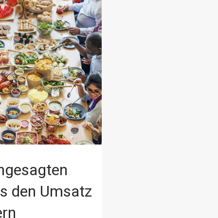
ngesagten
s den Umsatz
ern