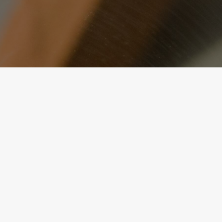
Über den GGM Blog
Wir sind DER BLOG für alle Themen rund um die Gastronomie. In Zusammen
etlichen Autoren veröffentlichen wir hier großartige Berichte und zeitgemäße
alle Gastronomen und Hoteliers. Darüber hinaus kannst du hier viele lecker
Food Trends zum Nachmachen entdecken. Wir laden dich herzlich dazu ein,
unsere Themen zu stöbern und freuen uns auf deine Ideen für zukünftige Po
wünschen viel Spaß beim Erkunden!