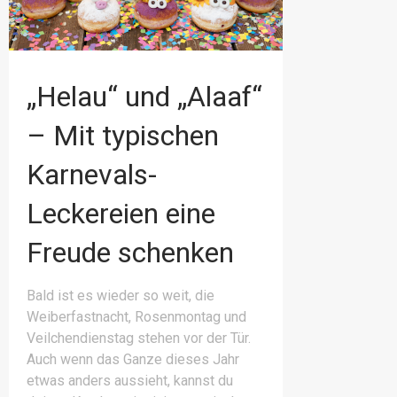
„Helau“ und „Alaaf“
– Mit typischen
Karnevals-
Leckereien eine
Freude schenken
Bald ist es wieder so weit, die
Weiberfastnacht, Rosenmontag und
Veilchendienstag stehen vor der Tür.
Auch wenn das Ganze dieses Jahr
etwas anders aussieht, kannst du