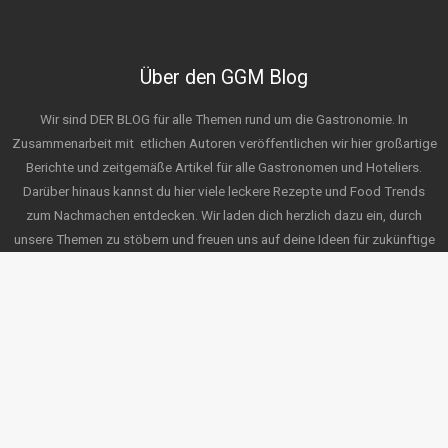
Über den GGM Blog
Wir sind DER BLOG für alle Themen rund um die Gastronomie. In
Zusammenarbeit mit
etlichen Autoren veröffentlichen wir hier großartige
Berichte und zeitgemäße Artikel für alle Gastronomen und Hoteliers.
Darüber hinaus kannst du hier viele leckere Rezepte und Food Trends
zum Nachmachen entdecken. Wir laden dich herzlich dazu ein, durch
unsere Themen zu stöbern und freuen uns auf deine Ideen für zukünftige
Posts. Wir wünschen viel Spaß beim Erkunden!
Service
Kontakt
Onlineshop
Datenschutz
Impressum