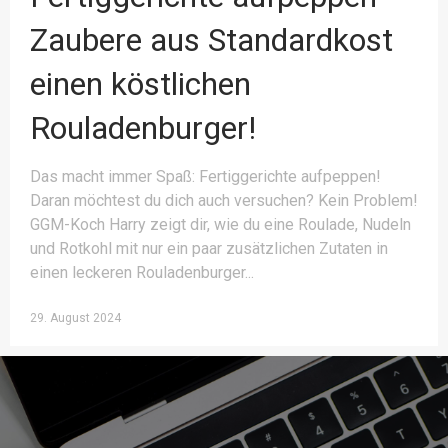
Zaubere aus Standardkost
einen köstlichen
Rouladenburger!
Das macht immer Spaß: Fertiggerichte aufpeppen!
Daran möchtest du dich auch versuchen? Kein Problem!
GGM-Koch Harry zeigt dir, wie du eine Roulade, Nudeln
und Rotkohl mit nur ein paar zusätzlichen Zutaten in
einen leckeren Rouladenburger
29. August 2024