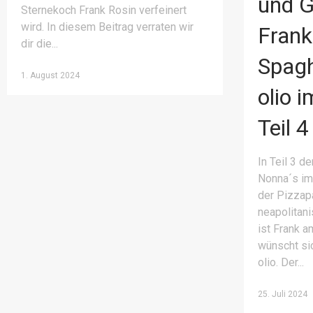
und 
Sternekoch Frank Rosin verfeinert
wird. In diesem Beitrag verraten wir
Frank
dir die
Spagh
1. August 2024
olio 
Teil 4
In Teil 3 d
Nonna´s im 
der Pizzap
neapolitani
ist Frank 
wünscht sic
olio. Der
25. Juli 2024