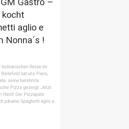
GGM Gastro –
 kocht
etti aglio e
im Nonna´s !
er kulinarischen Reise im
Bielefeld hat uns Piero,
ate, seine berühmte
sche Pizza gezeigt. Jetzt
am Herd! Der Pizzapate
h pikante Spaghetti aglio e