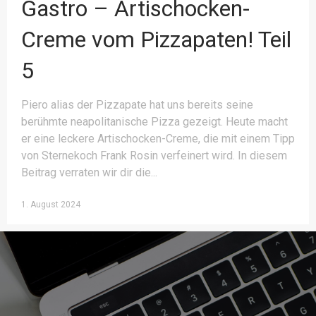
Gastro – Artischocken-
Creme vom Pizzapaten! Teil
5
Piero alias der Pizzapate hat uns bereits seine
berühmte neapolitanische Pizza gezeigt. Heute macht
er eine leckere Artischocken-Creme, die mit einem Tipp
von Sternekoch Frank Rosin verfeinert wird. In diesem
Beitrag verraten wir dir die
1. August 2024