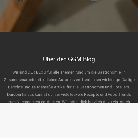
Über den GGM Blog
Wir sind DER BLOG für alle Themen rund um die Gastronomie. In
Zusammenarbeit mit
etlichen Autoren veröffentlichen wir hier großartige
Berichte und zeitgemäße Artikel für alle Gastronomen und Hoteliers.
Darüber hinaus kannst du hier viele leckere Rezepte und Food Trends
zum Nachmachen entdecken. Wir laden dich herzlich dazu ein, durch
unsere Themen zu stöbern und freuen uns auf deine Ideen für zukünftige
Posts. Wir wünschen viel Spaß beim Erkunden!
Service