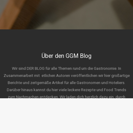
Über den GGM Blog
Wir sind DER BLOG für alle Themen rund um die Gastronomie. In
Zusammenarbeit mit
etlichen Autoren veröffentlichen wir hier großartige
Berichte und zeitgemäße Artikel für alle Gastronomen und Hoteliers.
Darüber hinaus kannst du hier viele leckere Rezepte und Food Trends
zum Nachmachen entdecken. Wir laden dich herzlich dazu ein, durch
unsere Themen zu stöbern und freuen uns auf deine Ideen für zukünftige
Posts. Wir wünschen viel Spaß beim Erkunden!
Service