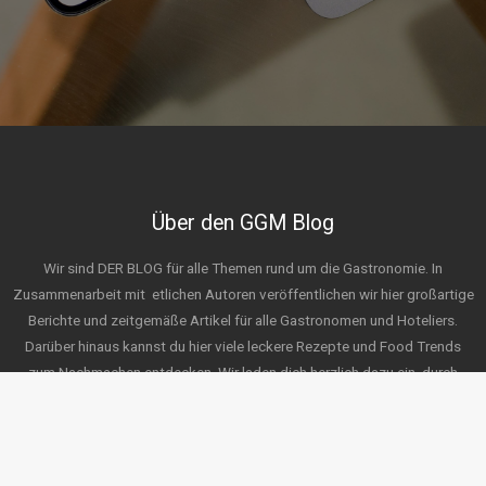
Über den GGM Blog
Wir sind DER BLOG für alle Themen rund um die Gastronomie. In
Zusammenarbeit mit
etlichen Autoren veröffentlichen wir hier großartige
Berichte und zeitgemäße Artikel für alle Gastronomen und Hoteliers.
Darüber hinaus kannst du hier viele leckere Rezepte und Food Trends
zum Nachmachen entdecken. Wir laden dich herzlich dazu ein, durch
unsere Themen zu stöbern und freuen uns auf deine Ideen für zukünftige
Posts. Wir wünschen viel Spaß beim Erkunden!
Service