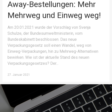
Away-Bestellungen: Mehr
Mehrweg und Einweg weg!
Am 20.01.2021 wurde der Vorschlag von Svenja
Schulze, der Bundesumweltministerin, vom
Bundeskabinett beschlossen. Das neue
Verpackungsgesetz soll einen Wandel, weg von
Einweg-Verpackungen, hin zu Mehrweg-Alternativen
bewirken. Wie ist der aktuelle Stand des neuen
Verpackungsgesetzes? Der
27. Januar 2021