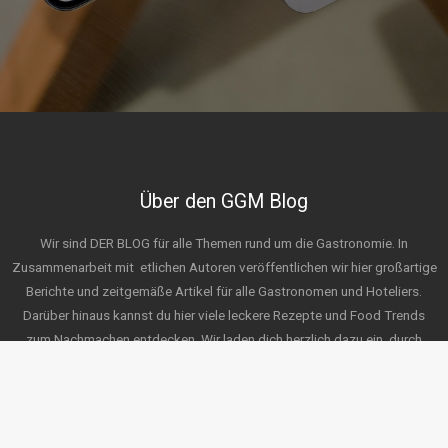
Über den GGM Blog
Wir sind DER BLOG für alle Themen rund um die Gastronomie. In
Zusammenarbeit mit
etlichen Autoren veröffentlichen wir hier großartige
Berichte und zeitgemäße Artikel für alle Gastronomen und Hoteliers.
Darüber hinaus kannst du hier viele leckere Rezepte und Food Trends
zum Nachmachen entdecken. Wir laden dich herzlich dazu ein, durch
unsere Themen zu stöbern und freuen uns auf deine Ideen für zukünftige
Posts. Wir wünschen viel Spaß beim Erkunden!
Service